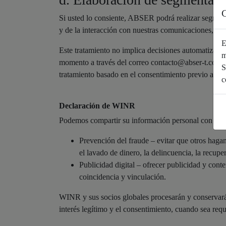
C
Si usted lo consiente, ABSER podrá realizar segmenta
y de la interacción con nuestras comunicaciones, con 
E
Este tratamiento no implica decisiones automatizadas
m
momento a través del correo contacto@abser-t.com Ust
S
tratamiento basado en el consentimiento previo a su r
c
Declaración de WINR
Podemos compartir su información personal con nues
Prevención del fraude – evitar que otros hagan
el lavado de dinero, la delincuencia, la recup
Publicidad digital – ofrecer publicidad y cont
coincidencia y vinculación.
WINR y sus socios globales procesarán y conservarán 
interés legítimo y el consentimiento, cuando sea requ