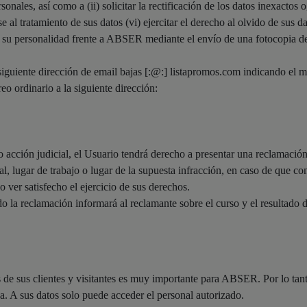
nales, así como a (ii) solicitar la rectificación de los datos inexactos o, e
e al tratamiento de sus datos (vi) ejercitar el derecho al olvido de sus dat
te su personalidad frente a ABSER mediante el envío de una fotocopia 
siguiente dirección de email bajas [:@:] listapromos.com indicando el m
o ordinario a la siguiente dirección:
 o acción judicial, el Usuario tendrá derecho a presentar una reclamació
, lugar de trabajo o lugar de la supuesta infracción, en caso de que co
 ver satisfecho el ejercicio de sus derechos.
o la reclamación informará al reclamante sobre el curso y el resultado 
es de sus clientes y visitantes es muy importante para ABSER. Por lo t
a. A sus datos solo puede acceder el personal autorizado.