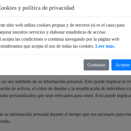
ookies y política de privacidad
ciones comerciales sobre la base de la información que usted nos facilit
el fin de adaptar y personalizar el contenido publicitario que reciba, aj
ste sitio web utiliza cookies propias y de terceros (si es el caso) para
 con efectos jurídicos o significativos, y se basa exclusivamente en su
ejorar nuestros servicios y elaborar estadisticas de acceso.
ed podrá oponerse a la realización de segmentaciones o retirar su conse
i acepta las condiciones o continua navegando por la página web
etirada.
onsideramos que acepta el uso de todas las cookies.
Leer más.
Gestionar
Aceptar
tro socio WINR Data Pty Ltd (WINR) y sus socios globales con los sig
 un uso indebido de su información personal. Esto puede implicar la ver
eración de activos, el cobro de deudas y la reunificación de individuos 
enido personalizados que sean relevantes para usted. Esto puede implicar 
su información personal durante el tiempo que sea necesario para estos 
erido.