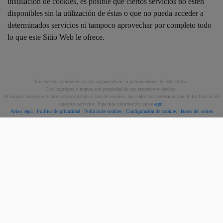
instalación de cookies, es posible que ciertos servicios no estén
disponibles sin la utilización de éstas o que no pueda acceder a
determinados servicios ni tampoco aprovechar por completo todo
lo que este Sitio Web le ofrece.
Las marcas nombradas no son organizadoras ni patrocinadoras de este sorteo.
Los logotipos y marcas son propiedad de sus respectivos dueños.
Al utilizar nuestro servicios está aceptando el uso de cookies, las cuales son necesarias para la facilitación de
nuestros servicios. Para más información pulse
aquí
.
Aviso legal
|
Política de privacidad
|
Política de cookies
|
Configuración de cookies
|
Bases del sorteo