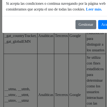
Si acepta las condiciones o continua navegando por la página web
Propia /
consideramos que acepta el uso de todas las cookies.
Leer más.
Nombre
Tipo
Proveedor
Descripción
terceros
Se utiliza
Gestionar
Ace
con fines
_ga, _gat,
estadísticos
_gat_countryTracker,
Analiticas
Terceros
Google
para
_gat_globalEMN
distinguir a
los usuarios
Se utiliza
con fines
estadísticos
para
determinar
como los
__utma, __utmb,
usuarios
__utmc, __utmt,
Analiticas
Terceros
Google
interactuan
__utmv, __utmz
con las