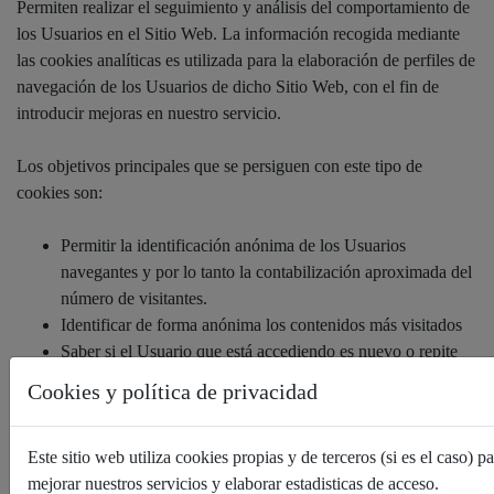
Permiten realizar el seguimiento y análisis del comportamiento de
los Usuarios en el Sitio Web. La información recogida mediante
las cookies analíticas es utilizada para la elaboración de perfiles de
navegación de los Usuarios de dicho Sitio Web, con el fin de
introducir mejoras en nuestro servicio.
Los objetivos principales que se persiguen con este tipo de
cookies son:
Permitir la identificación anónima de los Usuarios
navegantes y por lo tanto la contabilización aproximada del
número de visitantes.
Identificar de forma anónima los contenidos más visitados
Saber si el Usuario que está accediendo es nuevo o repite
visita.
Cookies y política de privacidad
A continuación, se detallan las cookies analíticas que se utilizan en
Este sitio web utiliza cookies propias y de terceros (si es el caso) p
el Sitio Web:
mejorar nuestros servicios y elaborar estadisticas de acceso.