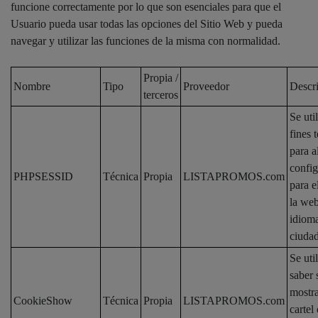
funcione correctamente por lo que son esenciales para que el
Usuario pueda usar todas las opciones del Sitio Web y pueda
navegar y utilizar las funciones de la misma con normalidad.
Propia /
Nombre
Tipo
Proveedor
Descr
terceros
Se uti
fines 
para 
config
PHPSESSID
Técnica
Propia
LISTAPROMOS.com
para e
la we
idioma
ciudad
Se uti
saber 
mostra
CookieShow
Técnica
Propia
LISTAPROMOS.com
cartel