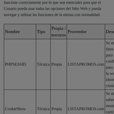
funcione correctamente por lo que son esenciales para que el
Usuario pueda usar todas las opciones del Sitio Web y pueda
navegar y utilizar las funciones de la misma con normalidad.
Propia /
Nombre
Tipo
Proveedor
Desc
terceros
Se ut
fines
para
conf
PHPSESSID
Técnica
Propia
LISTAPROMOS.com
para 
la w
idiom
ciud
Se ut
saber
most
CookieShow
Técnica
Propia
LISTAPROMOS.com
carte