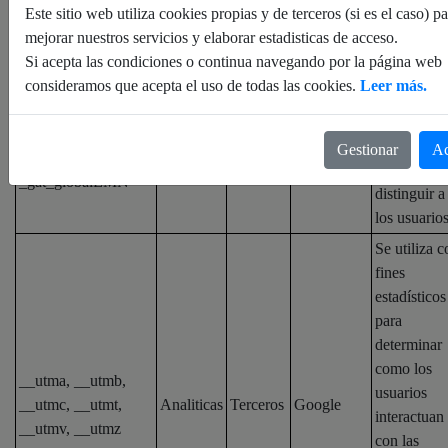
Este sitio web utiliza cookies propias y de terceros (si es el caso) p
mejorar nuestros servicios y elaborar estadisticas de acceso.
Propia /
Nombre
Tipo
Proveedor
Descripci
Si acepta las condiciones o continua navegando por la página web
terceros
consideramos que acepta el uso de todas las cookies.
Leer más.
Se utiliza c
fines
_ga, _gat,
estadísticos
Gestionar
Ac
_gat_countryTracker,
Analiticas
Terceros
Google
para
_gat_globalEMN
distinguir a
los usuario
Se utiliza c
fines
estadísticos
para
determinar
como los
__utma, __utmb,
usuarios
__utmc, __utmt,
Analiticas
Terceros
Google
interactuan
__utmv, __utmz
con las