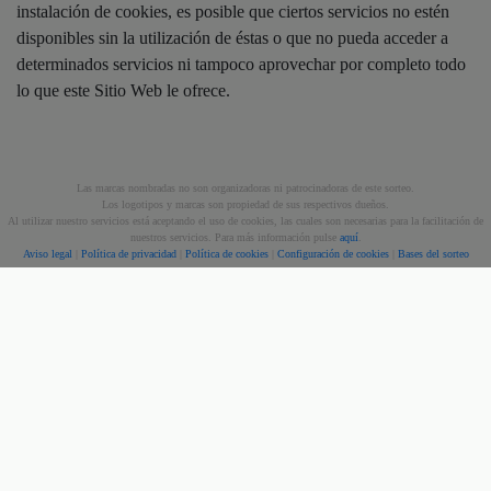
instalación de cookies, es posible que ciertos servicios no estén
disponibles sin la utilización de éstas o que no pueda acceder a
determinados servicios ni tampoco aprovechar por completo todo
lo que este Sitio Web le ofrece.
Las marcas nombradas no son organizadoras ni patrocinadoras de este sorteo.
Los logotipos y marcas son propiedad de sus respectivos dueños.
Al utilizar nuestro servicios está aceptando el uso de cookies, las cuales son necesarias para la facilitación de
nuestros servicios. Para más información pulse
aquí
.
Aviso legal
|
Política de privacidad
|
Política de cookies
|
Configuración de cookies
|
Bases del sorteo