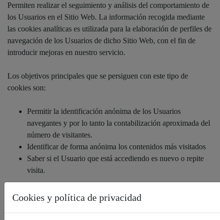
Permiten realizar el seguimiento y análisis del comportamiento de
los Usuarios en el Sitio Web. La información recogida mediante
las cookies analíticas es utilizada para la elaboración de perfiles de
navegación de los Usuarios de dicho Sitio Web, con el fin de
introducir mejoras en nuestro servicio.
Los objetivos principales que se persiguen con este tipo de
cookies son:
Permitir la identificación anónima de los Usuarios
navegantes y por lo tanto la contabilización aproximada del
número de visitantes.
Identificar de forma anónima los contenidos más visitados
Saber si el Usuario que está accediendo es nuevo o repite
visita.
Cookies y política de privacidad
A continuación, se detallan las cookies analíticas que se utilizan en
el Sitio Web: