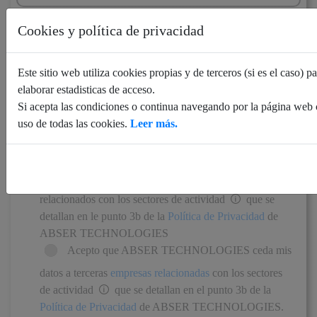
Cookies y política de privacidad
Este sitio web utiliza cookies propias y de terceros (si es el caso) p
elaborar estadisticas de acceso.
He leído y acepto
la política de privacidad
de
Si acepta las condiciones o continua navegando por la página web
uso de todas las cookies.
Leer más.
ABSER TECHNOLOGIES
Acepto recibir comunicaciones comerciales
personalizadas por parte de ABSER TECHNOLOGIES
sobre productos y servicios de terceras empresas
relacionados con los sectores de actividad
que se
detallan en le punto 3b de la
Política de Privacidad
de
ABSER TECHNOLOGIES
Acepto que ABSER TECHNOLOGIES ceda mis
datos a terceras
empresas relacionadas
con los sectores
de actividad
que se detallan en el punto 3b de la
Política de Privacidad
de ABSER TECHNOLOGIES.