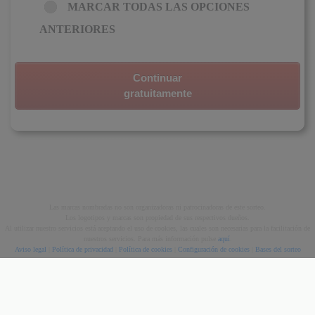
MARCAR TODAS LAS OPCIONES
ANTERIORES
Continuar
gratuitamente
Las marcas nombradas no son organizadoras ni patrocinadoras de este sorteo.
Los logotipos y marcas son propiedad de sus respectivos dueños.
Al utilizar nuestro servicios está aceptando el uso de cookies, las cuales son necesarias para la facilitación de
nuestros servicios. Para más información pulse
aquí
.
Aviso legal
|
Política de privacidad
|
Política de cookies
|
Configuración de cookies
|
Bases del sorteo