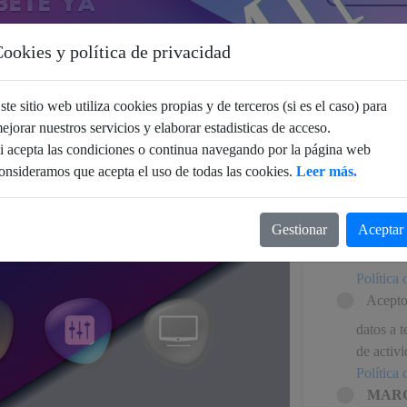
TERMI
ookies y política de privacidad
ste sitio web utiliza cookies propias y de terceros (si es el caso) para
He leí
ejorar nuestros servicios y elaborar estadisticas de acceso.
ABSER
i acepta las condiciones o continua navegando por la página web
Acepto 
onsideramos que acepta el uso de todas las cookies.
Leer más.
personal
TECHNOL
Gestionar
Aceptar
terceras
activida
Política
Acept
datos a 
de activ
Política
MARC