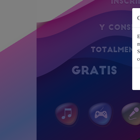
C
E
m
S
c