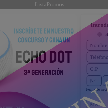
ListaPromos
Introdu
H
Fecha de naci